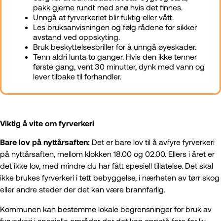
pakk gjerne rundt med snø hvis det finnes.
Unngå at fyrverkeriet blir fuktig eller vått.
Les bruksanvisningen og følg rådene for sikker
avstand ved oppskyting.
Bruk beskyttelsesbriller for å unngå øyeskader.
Tenn aldri lunta to ganger. Hvis den ikke tenner
første gang, vent 30 minutter, dynk med vann og
lever tilbake til forhandler.
Viktig å vite om fyrverkeri
Bare lov på nyttårsaften:
Det er bare lov til å avfyre fyrverkeri
på nyttårsaften, mellom klokken 18.00 og 02.00. Ellers i året er
det ikke lov, med mindre du har fått spesiell tillatelse. Det skal
ikke brukes fyrverkeri i tett bebyggelse, i nærheten av tørr skog
eller andre steder der det kan være brannfarlig.
Kommunen kan bestemme lokale begrensninger for bruk av
fyrverkeri i spesielle områder der det kan oppstå fare for liv,