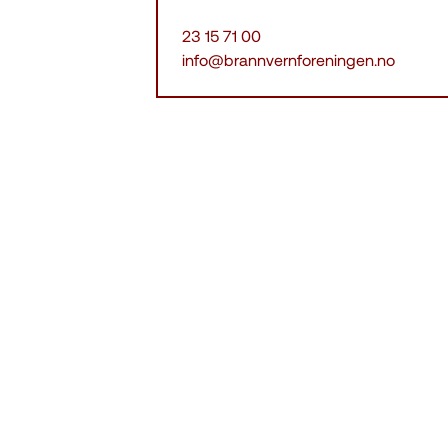
23 15 71 00
info@brannvernforeningen.no