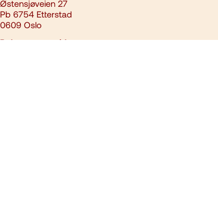
Østensjøveien 27
Pb 6754 Etterstad
0609 Oslo
Relaterte nettsider
slokkeanlegg.no
kbt.no
post@brannvernforeningen.no
23 15 71 00
Ansvarlig redaktør:
Ari Soilammi
Nettredaktør:
Aslak Gausen
Denne siden benytter informasjonskapsler/cookies. Se vår
personvernerklæring
. Alt innhold er opphavsrettslig beskyttet