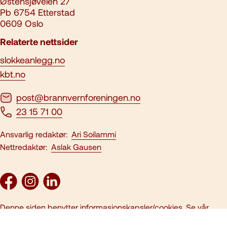
Østensjøveien 27
Pb 6754 Etterstad
0609 Oslo
Relaterte nettsider
slokkeanlegg.no
kbt.no
post@brannvernforeningen.no
23 15 71 00
Ansvarlig redaktør:
Ari Soilammi
Nettredaktør:
Aslak Gausen
Denne siden benytter informasjonskapsler/cookies. Se vår
personvernerklæring
. Alt innhold er opphavsrettslig beskyttet