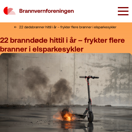
22 dødsbranner hittil i år – frykter flere branner i elsparkesykler
22 branndøde hittil i år – frykter flere
branner i elsparkesykler