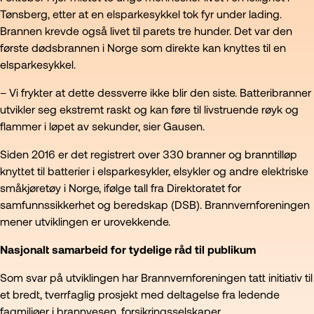
Tønsberg, etter at en elsparkesykkel tok fyr under lading.
Brannen krevde også livet til parets tre hunder. Det var den
første dødsbrannen i Norge som direkte kan knyttes til en
elsparkesykkel.
– Vi frykter at dette dessverre ikke blir den siste. Batteribranner
utvikler seg ekstremt raskt og kan føre til livstruende røyk og
flammer i løpet av sekunder, sier Gausen.
Siden 2016 er det registrert over 330 branner og branntilløp
knyttet til batterier i elsparkesykler, elsykler og andre elektriske
småkjøretøy i Norge, ifølge tall fra Direktoratet for
samfunnssikkerhet og beredskap (DSB). Brannvernforeningen
mener utviklingen er urovekkende.
Nasjonalt samarbeid for tydelige råd til publikum
Som svar på utviklingen har Brannvernforeningen tatt initiativ til
et bredt, tverrfaglig prosjekt med deltagelse fra ledende
fagmiljøer i brannvesen, forsikringsselskaper,