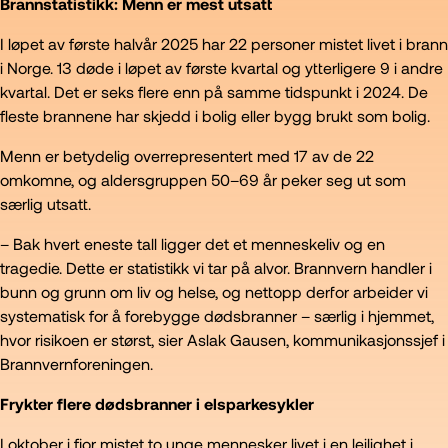
Brannstatistikk: Menn er mest utsatt
I løpet av første halvår 2025 har 22 personer mistet livet i brann
i Norge. 13 døde i løpet av første kvartal og ytterligere 9 i andre
kvartal. Det er seks flere enn på samme tidspunkt i 2024. De
fleste brannene har skjedd i bolig eller bygg brukt som bolig.
Menn er betydelig overrepresentert med 17 av de 22
omkomne, og aldersgruppen 50–69 år peker seg ut som
særlig utsatt.
– Bak hvert eneste tall ligger det et menneskeliv og en
tragedie. Dette er statistikk vi tar på alvor. Brannvern handler i
bunn og grunn om liv og helse, og nettopp derfor arbeider vi
systematisk for å forebygge dødsbranner – særlig i hjemmet,
hvor risikoen er størst, sier Aslak Gausen, kommunikasjonssjef i
Brannvernforeningen.
Frykter flere dødsbranner i elsparkesykler
I oktober i fjor mistet to unge mennesker livet i en leilighet i