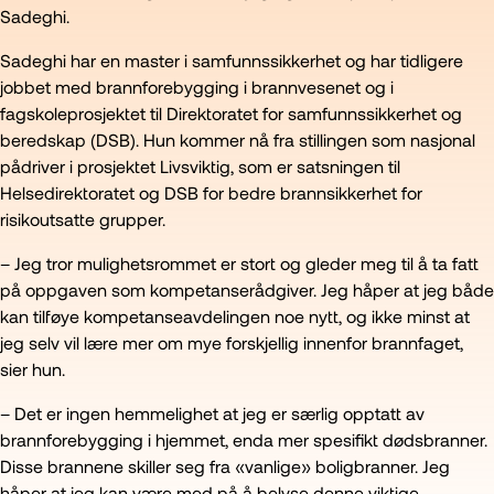
Sadeghi.
Sadeghi har en master i samfunnssikkerhet og har tidligere
jobbet med brannforebygging i brannvesenet og i
fagskoleprosjektet til Direktoratet for samfunnssikkerhet og
beredskap (DSB). Hun kommer nå fra stillingen som nasjonal
pådriver i prosjektet Livsviktig, som er satsningen til
Helsedirektoratet og DSB for bedre brannsikkerhet for
risikoutsatte grupper.
– Jeg tror mulighetsrommet er stort og gleder meg til å ta fatt
på oppgaven som kompetanserådgiver. Jeg håper at jeg både
kan tilføye kompetanse­avdelingen noe nytt, og ikke minst at
jeg selv vil lære mer om mye forskjellig innenfor brannfaget,
sier hun.
– Det er ingen hemmelighet at jeg er særlig opptatt av
brannforebygging i hjemmet, enda mer spesifikt dødsbranner.
Disse brannene skiller seg fra «vanlige» boligbranner. Jeg
håper at jeg kan være med på å belyse denne viktige