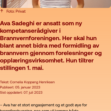
Foto: Privat
Ava Sadeghi er ansatt som ny
kompetanserådgiver i
Brannvernforeningen. Her skal hun
blant annet bidra med formidling av
brannvern gjennom forelesninger og
opplæringsvirksomhet. Hun tiltrer
stillingen 1. mai.
Tekst:
Cornelia Koppang Henriksen
Publisert:
05. januar 2023
Sist oppdatert:
07. juli 2023
– Ava har et stort engasjement og et godt øye for
brannforebygging, noe som vil komme både