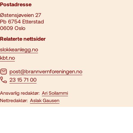
Postadresse
Østensjøveien 27
Pb 6754 Etterstad
0609 Oslo
Relaterte nettsider
slokkeanlegg.no
kbt.no
post@brannvernforeningen.no
23 15 71 00
Ansvarlig redaktør:
Ari Soilammi
Nettredaktør:
Aslak Gausen