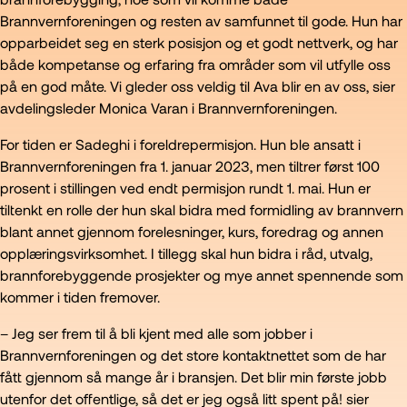
Brannvernforeningen og resten av samfunnet til gode. Hun har
opparbeidet seg en sterk posisjon og et godt nettverk, og har
både kompetanse og erfaring fra områder som vil utfylle oss
på en god måte. Vi gleder oss veldig til Ava blir en av oss, sier
avdelingsleder Monica Varan i Brannvernforeningen.
For tiden er Sadeghi i foreldrepermisjon. Hun ble ansatt i
Brannvernforeningen fra 1. januar 2023, men tiltrer først 100
prosent i stillingen ved endt permisjon rundt 1. mai. Hun er
tiltenkt en rolle der hun skal bidra med formidling av brannvern
blant annet gjennom forelesninger, kurs, foredrag og annen
opplæringsvirksomhet. I tillegg skal hun bidra i råd, utvalg,
brannforebyggende prosjekter og mye annet spennende som
kommer i tiden fremover.
– Jeg ser frem til å bli kjent med alle som jobber i
Brannvernforeningen og det store kontaktnettet som de har
fått gjennom så mange år i bransjen. Det blir min første jobb
utenfor det offentlige, så det er jeg også litt spent på! sier