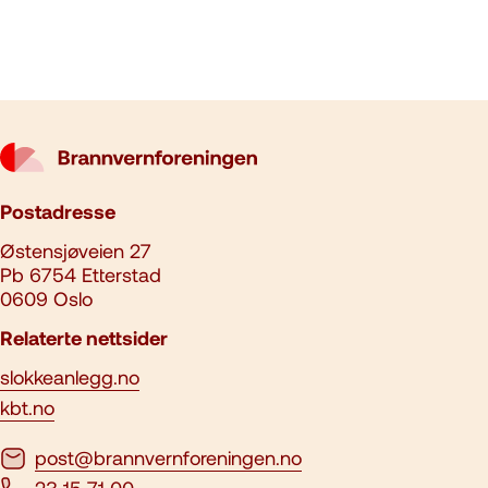
Postadresse
Østensjøveien 27
Pb 6754 Etterstad
0609 Oslo
Relaterte nettsider
slokkeanlegg.no
kbt.no
post@brannvernforeningen.no
23 15 71 00