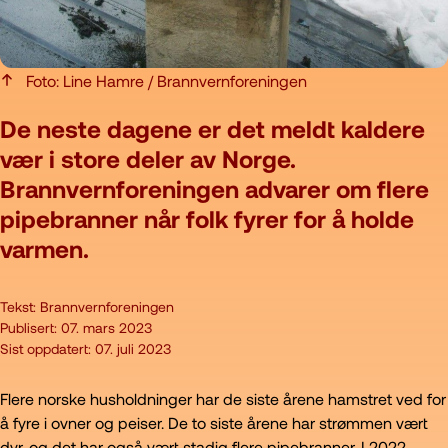
Foto: Line Hamre / Brannvernforeningen
De neste dagene er det meldt kaldere
vær i store deler av Norge.
Brannvernforeningen advarer om flere
pipebranner når folk fyrer for å holde
varmen.
Tekst:
Brannvernforeningen
Publisert:
07. mars 2023
Sist oppdatert:
07. juli 2023
Flere norske husholdninger har de siste årene hamstret ved for
å fyre i ovner og peiser. De to siste årene har strømmen vært
dyr, og det har også vært stadig flere pipebranner. I 2022