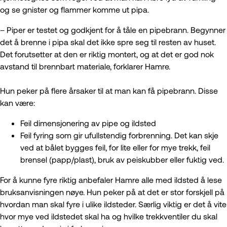
og se gnister og flammer komme ut pipa.
– Piper er testet og godkjent for å tåle en pipebrann. Begynner
det å brenne i pipa skal det ikke spre seg til resten av huset.
Det forutsetter at den er riktig montert, og at det er god nok
avstand til brennbart materiale, forklarer Hamre.
Hun peker på flere årsaker til at man kan få pipebrann. Disse
kan være:
Feil dimensjonering av pipe og ildsted
Feil fyring som gir ufullstendig forbrenning. Det kan skje
ved at bålet bygges feil, for lite eller for mye trekk, feil
brensel (papp/plast), bruk av peiskubber eller fuktig ved.
For å kunne fyre riktig anbefaler Hamre alle med ildsted å lese
bruksanvisningen nøye. Hun peker på at det er stor forskjell på
hvordan man skal fyre i ulike ildsteder. Særlig viktig er det å vite
hvor mye ved ildstedet skal ha og hvilke trekkventiler du skal