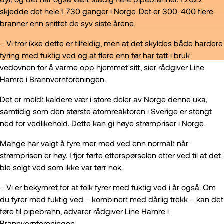
skjedde det hele 1 730 ganger i Norge. Det er 300-400 flere
branner enn snittet de syv siste årene.
– Vi tror ikke dette er tilfeldig, men at det skyldes både hardere
fyring med fuktig ved og at flere enn før har tatt i bruk
vedovnen for å varme opp hjemmet sitt, sier rådgiver Line
Hamre i Brannvernforeningen.
Det er meldt kaldere vær i store deler av Norge denne uka,
samtidig som den største atomreaktoren i Sverige er stengt
ned for vedlikehold. Dette kan gi høye strømpriser i Norge.
Mange har valgt å fyre mer med ved enn normalt når
strømprisen er høy. I fjor førte etterspørselen etter ved til at det
ble solgt ved som ikke var tørr nok.
– Vi er bekymret for at folk fyrer med fuktig ved i år også. Om
du fyrer med fuktig ved – kombinert med dårlig trekk – kan det
føre til pipebrann, advarer rådgiver Line Hamre i
Brannvernforeningen.