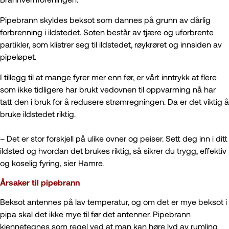
Pipebrann skyldes beksot som dannes på grunn av dårlig
forbrenning i ildstedet. Soten består av tjære og uforbrente
partikler, som klistrer seg til ildstedet, røykrøret og innsiden av
pipeløpet.
I tillegg til at mange fyrer mer enn før, er vårt inntrykk at flere
som ikke tidligere har brukt vedovnen til oppvarming nå har
tatt den i bruk for å redusere strømregningen. Da er det viktig å
bruke ildstedet riktig.
– Det er stor forskjell på ulike ovner og peiser. Sett deg inn i ditt
ildsted og hvordan det brukes riktig, så sikrer du trygg, effektiv
og koselig fyring, sier Hamre.
Årsaker til pipebrann
Beksot antennes på lav temperatur, og om det er mye beksot i
pipa skal det ikke mye til før det antenner. Pipebrann
kjennetegnes som regel ved at man kan høre lyd av rumling