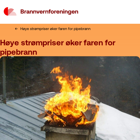
Høye strømpriser øker faren for pipebrann
Høye strømpriser øker faren for
pipebrann