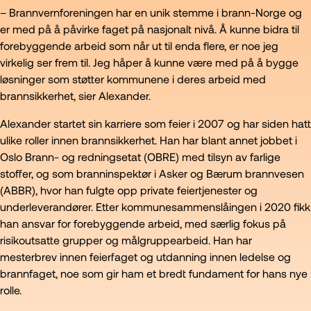
– Brannvernforeningen har en unik stemme i brann-Norge og
er med på å påvirke faget på nasjonalt nivå. Å kunne bidra til
forebyggende arbeid som når ut til enda flere, er noe jeg
virkelig ser frem til. Jeg håper å kunne være med på å bygge
løsninger som støtter kommunene i deres arbeid med
brannsikkerhet, sier Alexander.
Alexander startet sin karriere som feier i 2007 og har siden hatt
ulike roller innen brannsikkerhet. Han har blant annet jobbet i
Oslo Brann- og redningsetat (OBRE) med tilsyn av farlige
stoffer, og som branninspektør i Asker og Bærum brannvesen
(ABBR), hvor han fulgte opp private feiertjenester og
underleverandører. Etter kommunesammenslåingen i 2020 fikk
han ansvar for forebyggende arbeid, med særlig fokus på
risikoutsatte grupper og målgruppearbeid. Han har
mesterbrev innen feierfaget og utdanning innen ledelse og
brannfaget, noe som gir ham et bredt fundament for hans nye
rolle.