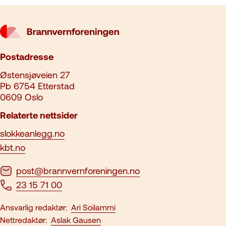
Postadresse
Østensjøveien 27
Pb 6754 Etterstad
0609 Oslo
Relaterte nettsider
slokkeanlegg.no
kbt.no
post@brannvernforeningen.no
23 15 71 00
Ansvarlig redaktør:
Ari Soilammi
Nettredaktør:
Aslak Gausen