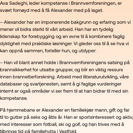
Ava Sadeghi, leder kompetanse i Brannvernforeningen, er
svært fornøyd med å få Alexander med på laget.
– Alexander har en imponerende bakgrunn og erfaring som vi
mener vil bidra sterkt til vårt arbeid. Han har en tydelig
lidenskap for forebygging og en evne til å kombinere faglig
dyktighet med praktiske løsninger. Vi gleder oss til å se hva vi
kan oppnå sammen, forteller hun, og utdyper:
– Han vil blant annet holde i Brannvernforeningens satsing på
brannsikkerhet for utsatte grupper, og blir en viktig ressurs
innen brannetterforskning. Arbeid med litteraturutvikling, våre
databaser og svartjenesten, samt å gi faglige vurderinger
internt er også områder vi ser frem til at han bidrar til med sin
kompetanse.
På hjemmebane er Alexander en familiekjær mann, gift og far
til to gutter på seks og åtte år. Han er sportsinteressert og aktiv,
med interesser som fotball, ski og golf, og han trives med å
tilbringe tid på familiehytta i Vestfold.