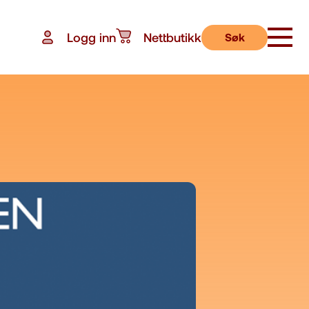
Logg inn
Nettbutikk
Søk