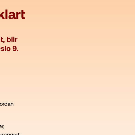
lart
, blir
slo 9.
vordan
r,
rrangert