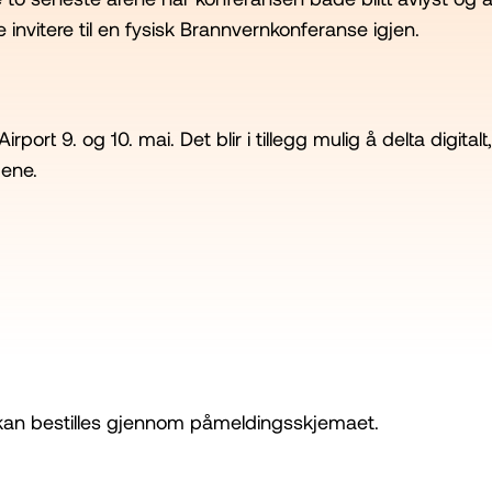
ne invitere til en fysisk Brannvernkonferanse igjen.
t 9. og 10. mai. Det blir i tillegg mulig å delta digital
gene.
kan bestilles gjennom påmeldingsskjemaet.