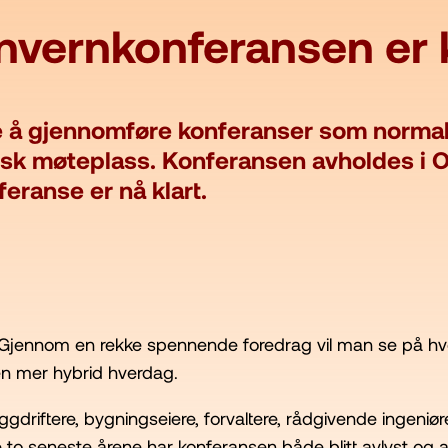
vernkonferansen er k
de å gjennomføre konferanser som normalt
isk møteplass. Konferansen avholdes i O
eranse er nå klart.
. Gjennom en rekke spennende foredrag vil man se på h
en mer hybrid hverdag.
driftere, bygningseiere, forvaltere, rådgivende ingeniøre
to seneste årene har konferansen både blitt avlyst og a