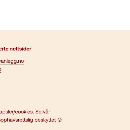
erte nettsider
eanlegg.no
o
psler/cookies. Se vår
 opphavsrettslig beskyttet ©