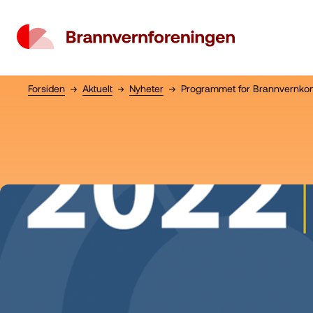
Forsiden
Aktuelt
Nyheter
Programmet for Brannvernkonf