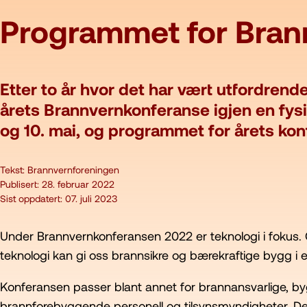
Programmet for Brann
Etter to år hvor det har vært utfordren
årets Brannvernkonferanse igjen en fys
og 10. mai, og programmet for årets konf
Tekst:
Brannvernforeningen
Publisert:
28. februar 2022
Sist oppdatert:
07. juli 2023
Under Brannvernkonferansen 2022 er teknologi i fokus
teknologi kan gi oss brannsikre og bærekraftige bygg i 
Konferansen passer blant annet for brannansvarlige, bygg
brannforebyggende personell og tilsynsmyndigheter. De 