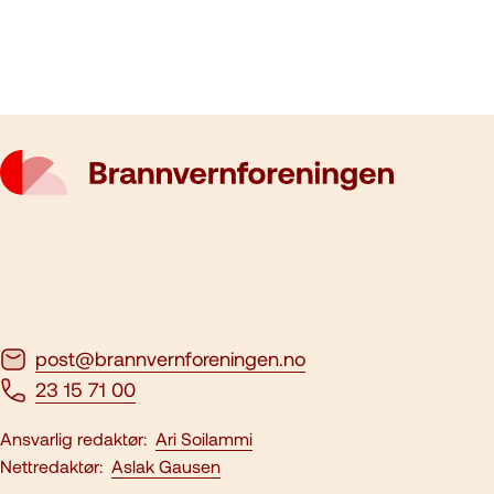
post@brannvernforeningen.no
23 15 71 00
Ansvarlig redaktør:
Ari Soilammi
Nettredaktør:
Aslak Gausen