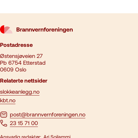
Postadresse
Østensjøveien 27
Pb 6754 Etterstad
0609 Oslo
Relaterte nettsider
slokkeanlegg.no
kbt.no
post@brannvernforeningen.no
23 15 71 00
Ansvarlig redaktør:
Ari Soilammi