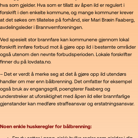
hva som gjelder. Hva som er tillatt av åpen ild er regulert i
forskrift i den enkelte kommune, og mange kommuner krever
at det søkes om tillatelse på forhånd, sier Mari Bræin Faaberg,
avdelingsleder i Brannvernforeningen.
Ved spesielt stor brannfare kan kommunene gjennom lokal
forskrift innføre forbud mot å gjøre opp ild i bestemte områder
også utenom den nevnte forbudsperioden. Lokale forskrifter
finner du på lovdata.no.
– Det er verdt å merke seg at det å gjøre opp ild utendørs
handler om mer enn bålbrenning. Det omfatter for eksempel
også bruk av engangsgrill, poengterer Faaberg og
understreker at uforsiktighet med åpen ild eller brannfarlige
gjenstander kan medføre straffeansvar og erstatningsansvar.
Noen enkle huskeregler for bålbrenning:
Før du setter i gang, sjekk hvilke regler som gjelder i din