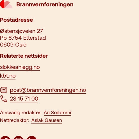
Postadresse
Østensjøveien 27
Pb 6754 Etterstad
0609 Oslo
Relaterte nettsider
slokkeanlegg.no
kbt.no
post@brannvernforeningen.no
23 15 71 00
Ansvarlig redaktør:
Ari Soilammi
Nettredaktør:
Aslak Gausen