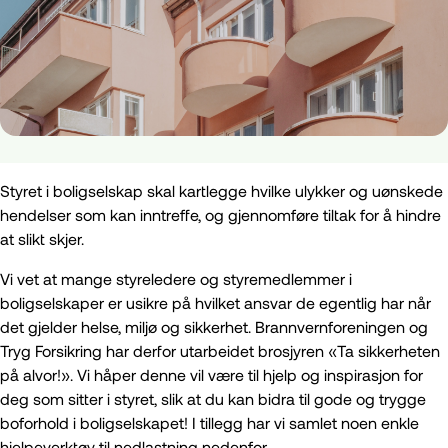
Styret i boligselskap skal kartlegge hvilke ulykker og uønskede
hendelser som kan inntreffe, og gjennomføre tiltak for å hindre
at slikt skjer.
Vi vet at mange styreledere og styremedlemmer i
boligselskaper er usikre på hvilket ansvar de egentlig har når
det gjelder helse, miljø og sikkerhet. Brannvernforeningen og
Tryg Forsikring har derfor utarbeidet brosjyren «Ta sikkerheten
på alvor!». Vi håper denne vil være til hjelp og inspirasjon for
deg som sitter i styret, slik at du kan bidra til gode og trygge
boforhold i boligselskapet! I tillegg har vi samlet noen enkle
hjelpeverktøy til nedlastning nedenfor.