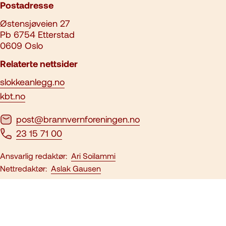
Postadresse
Østensjøveien 27
Pb 6754 Etterstad
0609 Oslo
Relaterte nettsider
slokkeanlegg.no
kbt.no
post@brannvernforeningen.no
23 15 71 00
Ansvarlig redaktør:
Ari Soilammi
Nettredaktør:
Aslak Gausen