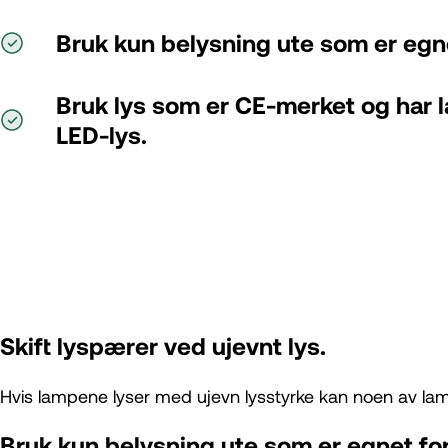
Bruk kun belysning ute som er egne
Bruk lys som er CE-merket og har l
LED-lys.
Skift lyspærer ved ujevnt lys.
Hvis lampene lyser med ujevn lysstyrke kan noen av lam
Bruk kun belysning ute som er egnet fo