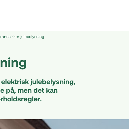
rannsikker julebelysning
sning
elektrisk julebelysning,
se på, men det kan
orholdsregler.