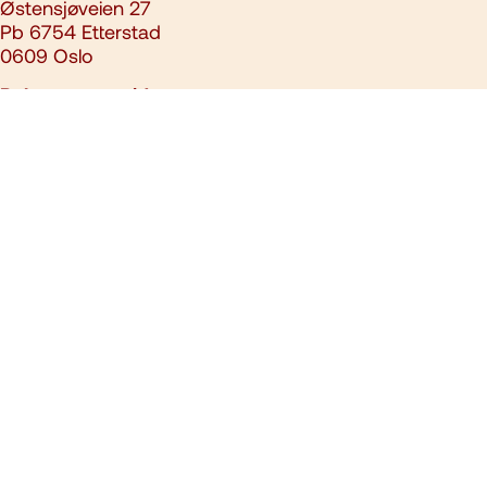
Østensjøveien 27
Pb 6754 Etterstad
0609 Oslo
Relaterte nettsider
slokkeanlegg.no
kbt.no
post@brannvernforeningen.no
23 15 71 00
Ansvarlig redaktør:
Ari Soilammi
Nettredaktør:
Aslak Gausen
Denne siden benytter informasjonskapsler/cookies. Se vår
personvernerklæring
. Alt innhold er opphavsrettslig beskyttet