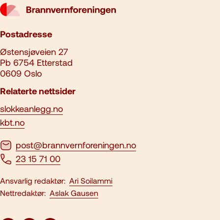
Postadresse
Østensjøveien 27
Pb 6754 Etterstad
0609 Oslo
Relaterte nettsider
slokkeanlegg.no
kbt.no
post@brannvernforeningen.no
23 15 71 00
Ansvarlig redaktør:
Ari Soilammi
Nettredaktør:
Aslak Gausen