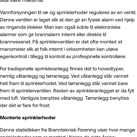
Vannforsyningen til rør og sprinklerhoder reguleres av en ventil.
Denne ventilen er laget slik at den gir en fysisk alarm ved hjelp
av ringende klokker. Man kan også koble til elektroniske
alarmer som gir brannalarm internt eller direkte til
brannvesenet. På sprinklerventilen er det ofte montert et
manometer slik at folk internt i virksomheten kan utøve
egenkontroll i tillegg til kontroll av profesjonelle kontrollører.
For tradisjonelle sprinkleranlegg finnes det to hovedtyper,
nemlig våtanlegg og tørranlegg. Ved våtanlegg står vannet
helt fram til sprinklerhodet. Ved tørranlegg står vannet bare
frem til sprinklerventilen. Resten av sprinkleranlegget er da fylt
med luft. Vanligvis benyttes våtanlegg. Tørranlegg benyttes
der det er fare for frost.
Monterte sprinklerhoder
Denne statistikken fra Brannteknisk Forening viser hvor mange
sprinklerhoder som er montert i Norge de siste årene: