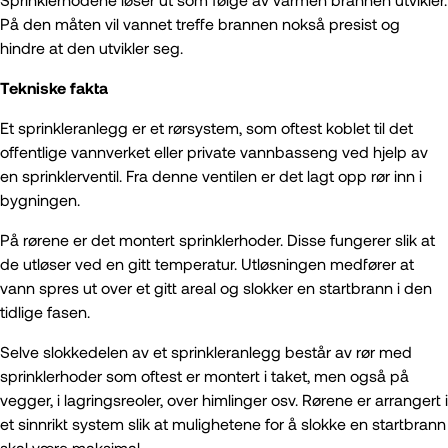
På den måten vil vannet treffe brannen nokså presist og
hindre at den utvikler seg.
Tekniske fakta
Et sprinkleranlegg er et rørsystem, som oftest koblet til det
offentlige vannverket eller private vannbasseng ved hjelp av
en sprinklerventil. Fra denne ventilen er det lagt opp rør inn i
bygningen.
På rørene er det montert sprinklerhoder. Disse fungerer slik at
de utløser ved en gitt temperatur. Utløsningen medfører at
Kursoversikt
vann spres ut over et gitt areal og slokker en startbrann i den
Brannkurs
tidlige fasen.
Kurs i pyroteknikk
Selve slokkedelen av et sprinkleranlegg består av rør med
Resertifisering i varme arbeider
sprinklerhoder som oftest er montert i taket, men også på
vegger, i lagringsreoler, over himlinger osv. Rørene er arrangert i
et sinnrikt system slik at mulighetene for å slokke en startbrann
skal være maksimal.