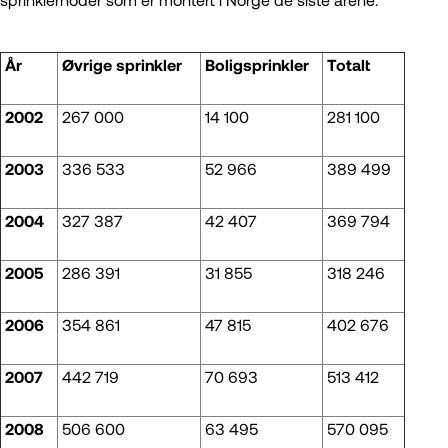
År
Øvrige sprinkler
Boligsprinkler
Totalt
2002
267 000
14 100
281 100
2003
336 533
52 966
389 499
Sertifisering
2004
327 387
42 407
369 794
Varme arbeider
Sikkerhetsrådgiver - transport av farlig gods
2005
286 391
31 855
318 246
Fyrverkeri og pyroteknikk
Fire Safety Coordinator CFPA-E
2006
354 861
47 815
402 676
BVIS - digitalt sertifikat
2007
442 719
70 693
513 412
2008
506 600
63 495
570 095