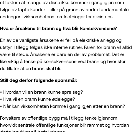
et faktum at mange av disse ikke kommer i gang igjen som
følge av tapte kunder - eller på grunn av andre fundamentale
endringer i virksomhetens forutsetninger for eksistens.
Hva er årsakene til brann og hva blir konsekvensene?
En av de vanligste årsakene er feil på elektriske anlegg og
utstyr. I tillegg følges ikke interne rutiner. Faren for brann vil alltid
være til stede. Årsakene er bare en del av problemet. Det er
like viktig å tenke på konsekvensene ved brann og hvor stor
du tillater at en brann skal bli.
Aktuelt
Still deg derfor følgende spørsmål:
Arendalsuka 2026
Brannkilden
• Hvordan vil en brann kunne spre seg?
Brannvernforeningen inviterer
• Hva vil en brann kunne ødelegge?
Kampanjer
• Når kan virksomheten komme i gang igjen etter en brann?
S.A.F.E. – et nytt brannvernopplegg for barn og
Forvaltere av offentlige bygg må i tillegg tenke igjennom
unge
hvorvidt sentrale offentlige funksjoner blir rammet og hvordan
Trykksaker
dette innvirker på befolkningen.