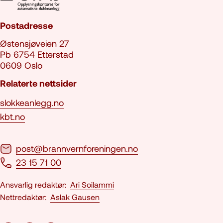
Postadresse
Østensjøveien 27
Pb 6754 Etterstad
0609 Oslo
Relaterte nettsider
slokkeanlegg.no
kbt.no
post@brannvernforeningen.no
23 15 71 00
Ansvarlig redaktør:
Ari Soilammi
Nettredaktør:
Aslak Gausen