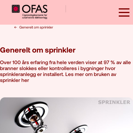
Generelt om sprinkler
Generelt om sprinkler
Over 100 års erfaring fra hele verden viser at 97 % av alle
Brannsikkerhet
branner slokkes eller kontrolleres i bygninger hvor
sprinkleranlegg er installert. Les mer om bruken av
Brannsikker bruk av elsparkesykkel
sprinkler her
I hjemmet
Brannsikkerhet på flere språk
I skolen
For studenter
Brannsikkerhet for eldre