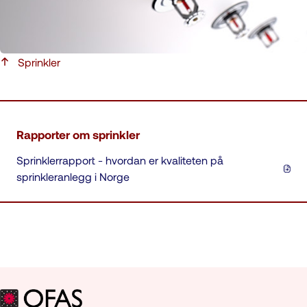
Sprinkler
Om oss
Rapporter om sprinkler
Om Brannvernforeningen
Sprinklerrapport - hvordan er kvaliteten på
Kontakt oss
sprinkleranlegg i Norge
Årsrapporter
Våre vedtekter, styre og råd
Våre databaser
Personvernerklæringen