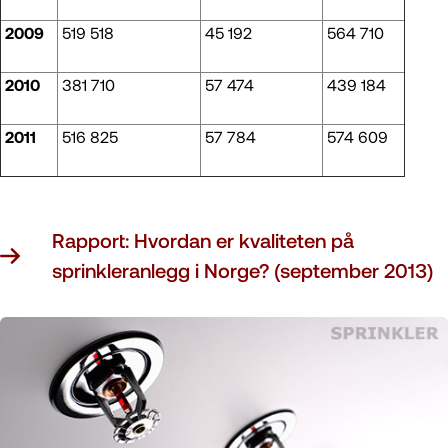
2009
519 518
45 192
564 710
2010
381 710
57 474
439 184
2011
516 825
57 784
574 609
Rapport: Hvordan er kvaliteten på
sprinkleranlegg i Norge? (september 2013)