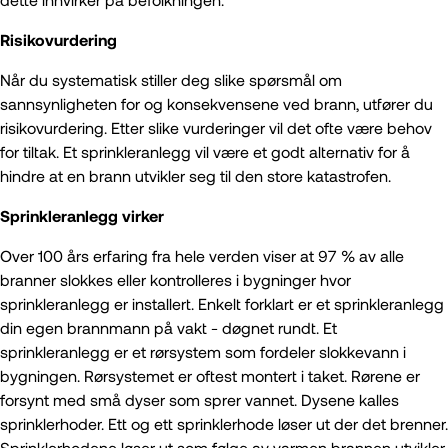
Risikovurdering
Når du systematisk stiller deg slike spørsmål om
sannsynligheten for og konsekvensene ved brann, utfører du
risikovurdering. Etter slike vurderinger vil det ofte være behov
for tiltak. Et sprinkleranlegg vil være et godt alternativ for å
hindre at en brann utvikler seg til den store katastrofen.
Sprinkleranlegg virker
Over 100 års erfaring fra hele verden viser at 97 % av alle
branner slokkes eller kontrolleres i bygninger hvor
sprinkleranlegg er installert. Enkelt forklart er et sprinkleranlegg
din egen brannmann på vakt - døgnet rundt. Et
sprinkleranlegg er et rørsystem som fordeler slokkevann i
bygningen. Rørsystemet er oftest montert i taket. Rørene er
forsynt med små dyser som sprer vannet. Dysene kalles
sprinklerhoder. Ett og ett sprinklerhode løser ut der det brenner.
Sprinklerhodene løser ut som følge av varmen brannen utvikler.