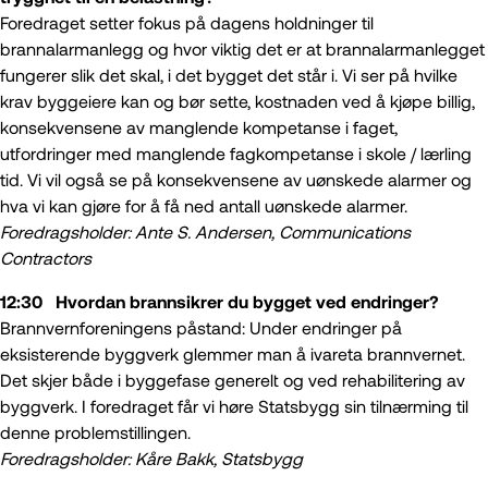
Foredraget setter fokus på dagens holdninger til
brannalarmanlegg og hvor viktig det er at brannalarmanlegget
fungerer slik det skal, i det bygget det står i. Vi ser på hvilke
krav byggeiere kan og bør sette, kostnaden ved å kjøpe billig,
konsekvensene av manglende kompetanse i faget,
utfordringer med manglende fagkompetanse i skole / lærling
tid. Vi vil også se på konsekvensene av uønskede alarmer og
hva vi kan gjøre for å få ned antall uønskede alarmer.
Foredragsholder: Ante S. Andersen, Communications
Contractors
12:30 Hvordan brannsikrer du bygget ved endringer?
Brannvernforeningens påstand: Under endringer på
eksisterende byggverk glemmer man å ivareta brannvernet.
Det skjer både i byggefase generelt og ved rehabilitering av
byggverk. I foredraget får vi høre Statsbygg sin tilnærming til
denne problemstillingen.
Foredragsholder: Kåre Bakk, Statsbygg