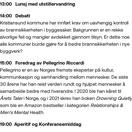
13:00 Lunsj med utstillervandring
14:00 Debatt
Kristiansund kommune har innført krav om uavhengig kontroll
av brannsikkerheten i byggesaker. Bakgrunnen er en rekke
alvorlige feil og mangler avdekket gjennom tilsyn. Er dette noe
alle kommuner burde gjøre for å bedre brannsikkerheten i nye
byggverk?
15:00 Foredrag av Pellegrino Riccardi
Pellegrino er en av Norges fremste eksperter på kultur,
kommunikasjon og samhandling mellom mennesker. De siste
30 årene har han reist verden rundt og hjulpet mennesker å
samarbeide bedre med hverandre. I 2020 ble han kåret til
Årets Taler
i Norge, og i 2021 skrev han boken
Drowning Quietly
som ble en Amazon bestseller i kategorien
Relationships &
Men’s Mental Health
.
19:00 Aperitif og Konferansemiddag