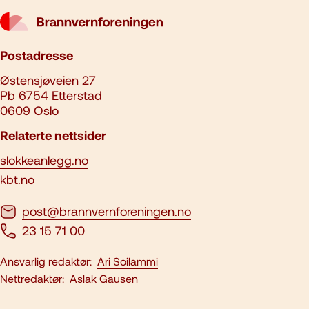
Postadresse
Østensjøveien 27
Pb 6754 Etterstad
0609 Oslo
Relaterte nettsider
slokkeanlegg.no
kbt.no
post@brannvernforeningen.no
23 15 71 00
Ansvarlig redaktør:
Ari Soilammi
Nettredaktør:
Aslak Gausen