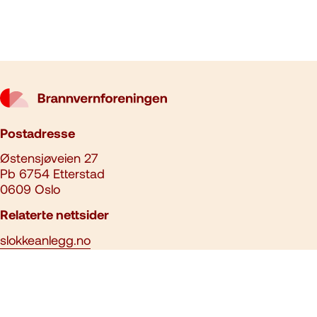
Postadresse
Østensjøveien 27
Pb 6754 Etterstad
0609 Oslo
Relaterte nettsider
slokkeanlegg.no
kbt.no
post@brannvernforeningen.no
23 15 71 00