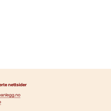
erte nettsider
eanlegg.no
o