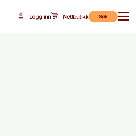
Logg inn
Nettbutikk
Søk