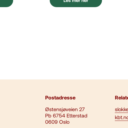
Les mer her
Postadresse
Relat
Østensjøveien 27
slokk
Pb 6754 Etterstad
kbt.n
0609 Oslo