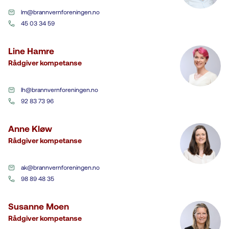
lm@brannvernforeningen.no
45 03 34 59
Line Hamre
Rådgiver kompetanse
lh@brannvernforeningen.no
92 83 73 96
Anne Kløw
Rådgiver kompetanse
ak@brannvernforeningen.no
98 89 48 35
Susanne Moen
Rådgiver kompetanse