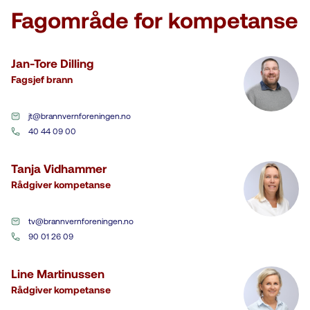
Fagområde for kompetanse
Jan-Tore Dilling
Fagsjef brann
jt@brannvernforeningen.no
40 44 09 00
Tanja Vidhammer
Rådgiver kompetanse
tv@brannvernforeningen.no
90 01 26 09
Line Martinussen
Rådgiver kompetanse