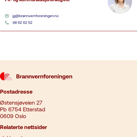
jg@brannvernforeningen.no
98 62 62 52
Postadresse
Østensjøveien 27
Pb 6754 Etterstad
0609 Oslo
Relaterte nettsider