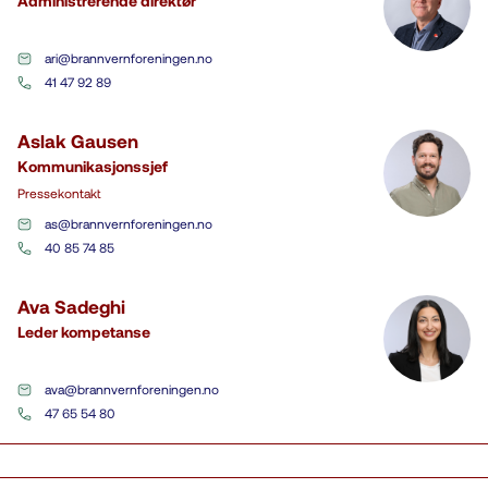
Administrerende direktør
ari@brannvernforeningen.no
41 47 92 89
Aslak Gausen
Kommunikasjonssjef
Pressekontakt
as@brannvernforeningen.no
40 85 74 85
Ava Sadeghi
Leder kompetanse
ava@brannvernforeningen.no
47 65 54 80