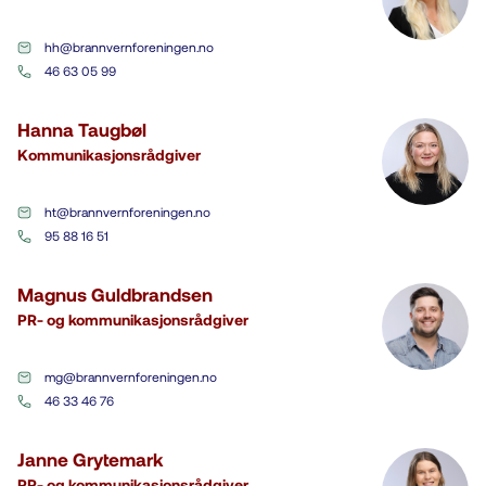
hh@brannvernforeningen.no
46 63 05 99
Hanna Taugbøl
Kommunikasjonsrådgiver
ht@brannvernforeningen.no
95 88 16 51
Magnus Guldbrandsen
PR- og kommunikasjonsrådgiver
mg@brannvernforeningen.no
46 33 46 76
Janne Grytemark
PR- og kommunikasjonsrådgiver