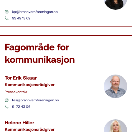
kp@brannvernforeningen.no
93 49 13 69
Fagområde for
kommunikasjon
Tor Erik Skaar
Kommunikasjonsrådgiver
Pressekontakt
tes@brannvernforeningen.no
91 72 43 06
Helene Hiller
Kommunikasjonsrådgiver