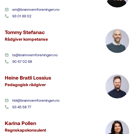
sm@brannvernforeningen.no
93 01 99 02
Tommy Stefanac
Rådgiver kompetanse
ts@brannvernforeningen.no
90 67 02 68
Heine Bratli Lossius
Pedagogisk rådgiver
hbl@brannvernforeningen.no
93 45 58 77
Karina Pollen
Regnskapskonsulent