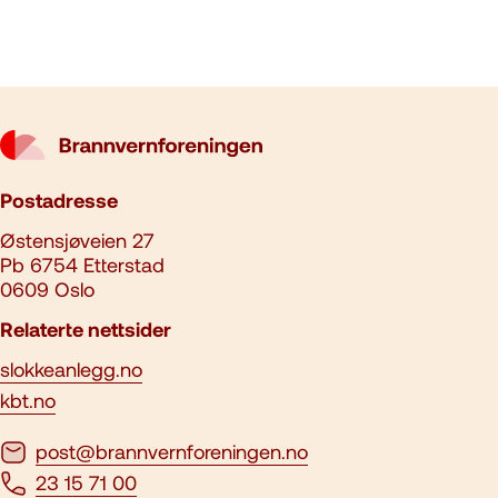
Postadresse
Østensjøveien 27
Pb 6754 Etterstad
0609 Oslo
Relaterte nettsider
slokkeanlegg.no
kbt.no
post@brannvernforeningen.no
23 15 71 00