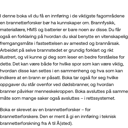
I denne boka vil du få en innføring i de viktigste fagområdene
en brannetterforsker bør ha kunnskaper om. Brannfysikk,
materiallære, HMS og batterier er bare noen av disse. Du får
også en forklaring på hvordan du skal benytte en vitenskapelig
fremgangsmåte i fastsettelsen av arnested og brannårsak.
Arbeidet på selve brannstedet er grundig forklart og rikt
illustrert, og vil kunne gi deg som leser en bedre forståelse for
dette. Det kan være både for hvilke spor som kan være viktig,
hvordan disse kan settes i en sammenheng og hva som kan
indikere at en brann er påsatt. Boka tar også for seg hvilke
oppgaver du står ovenfor ved dødsbranner, og hvordan
branner påvirker menneskekroppen. Boka avsluttes på samme
måte som mange saker også avsluttes – i rettssystemet.
Boka er skrevet av en brannetterforsker – for
brannetterforskere. Den er ment å gi en innføring i teknisk
brannetterforskning fra A til Å(sted).