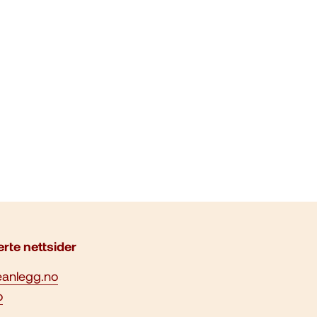
erte nettsider
eanlegg.no
o