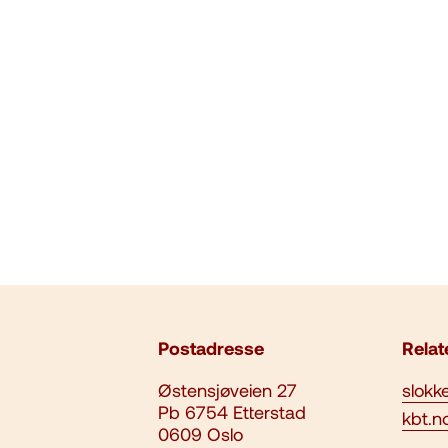
Postadresse
Relat
Østensjøveien 27
slokk
Pb 6754 Etterstad
kbt.n
0609 Oslo