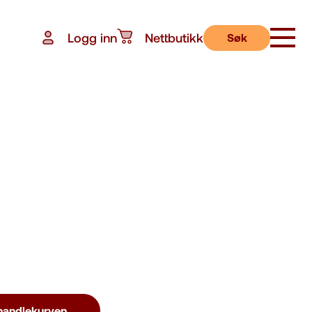
Logg inn
Nettbutikk
Søk
 handlekurven