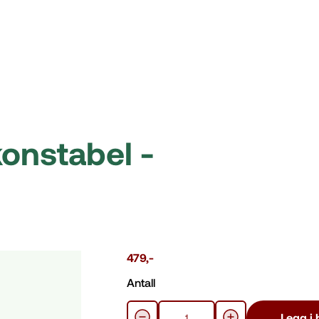
onstabel -
479
,-
Antall
Legg i