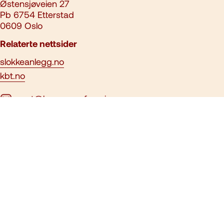
Østensjøveien 27
Pb 6754 Etterstad
0609 Oslo
Relaterte nettsider
slokkeanlegg.no
kbt.no
post@brannvernforeningen.no
23 15 71 00
Ansvarlig redaktør:
Ari Soilammi
Nettredaktør:
Aslak Gausen
Denne siden benytter informasjonskapsler/cookies. Se vår
personvernerklæring
. Alt innhold er opphavsrettslig beskyttet