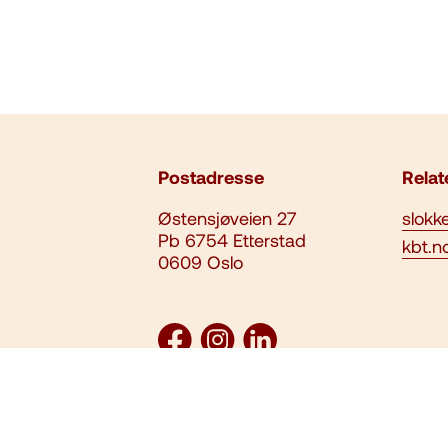
Postadresse
Relat
Østensjøveien 27
slokk
Pb 6754 Etterstad
kbt.n
0609 Oslo
Denne siden benytter informasjonska
personvernerklæring
. Alt innhold er