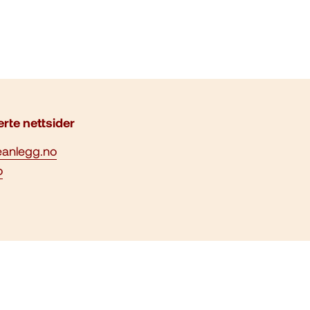
erte nettsider
eanlegg.no
o
psler/cookies. Se vår
 opphavsrettslig beskyttet ©