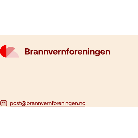
post@brannvernforeningen.no
23 15 71 00
Ansvarlig redaktør:
Ari Soilammi
Nettredaktør:
Aslak Gausen