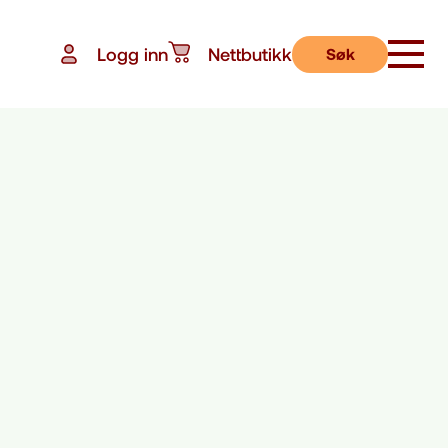
Logg inn
Nettbutikk
Søk