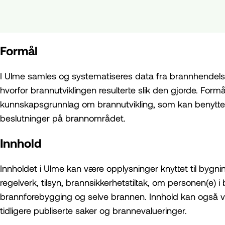
Formål
I Ulme samles og systematiseres data fra brannhendelser 
hvorfor brannutviklingen resulterte slik den gjorde. Form
kunnskapsgrunnlag om brannutvikling, som kan benyttes u
beslutninger på brannområdet.
Innhold
Innholdet i Ulme kan være opplysninger knyttet til byg
regelverk, tilsyn, brannsikkerhetstiltak, om personen(e) 
brannforebygging og selve brannen. Innhold kan også vær
tidligere publiserte saker og brannevalueringer.