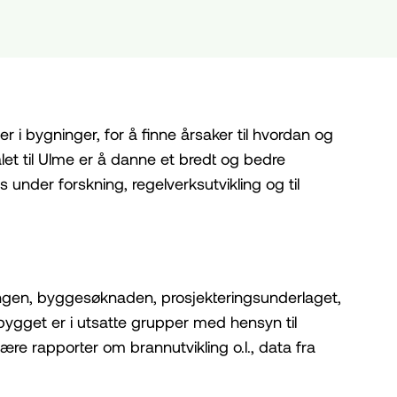
i bygninger, for å finne årsaker til hvordan og
ålet til Ulme er å danne et bredt og bedre
nder forskning, regelverksutvikling og til
ningen, byggesøknaden, prosjekteringsunderlaget,
i bygget er i utsatte grupper med hensyn til
e rapporter om brannutvikling o.l., data fra