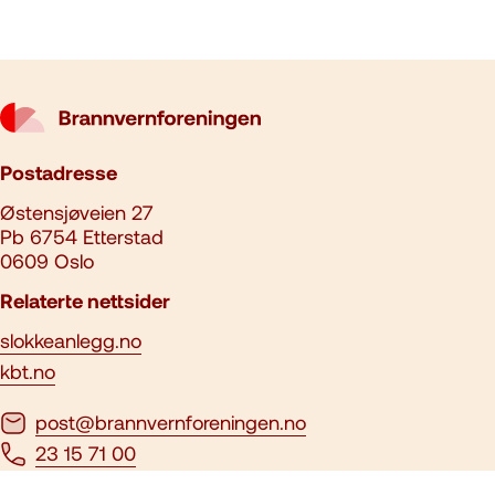
Postadresse
Østensjøveien 27
Pb 6754 Etterstad
0609 Oslo
Relaterte nettsider
slokkeanlegg.no
kbt.no
post@brannvernforeningen.no
23 15 71 00