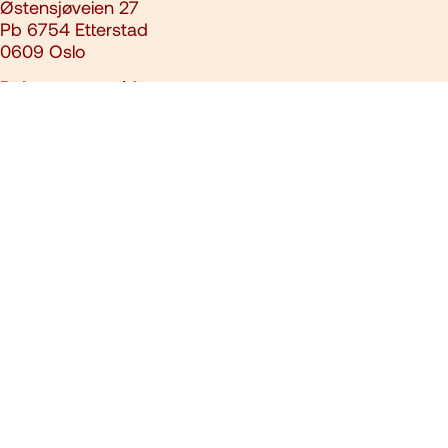
Østensjøveien 27
Pb 6754 Etterstad
0609 Oslo
Relaterte nettsider
slokkeanlegg.no
kbt.no
post@brannvernforeningen.no
23 15 71 00
Ansvarlig redaktør:
Ari Soilammi
Nettredaktør:
Aslak Gausen
Denne siden benytter informasjonskapsler/cookies. Se vår
personvernerklæring
. Alt innhold er opphavsrettslig beskyttet