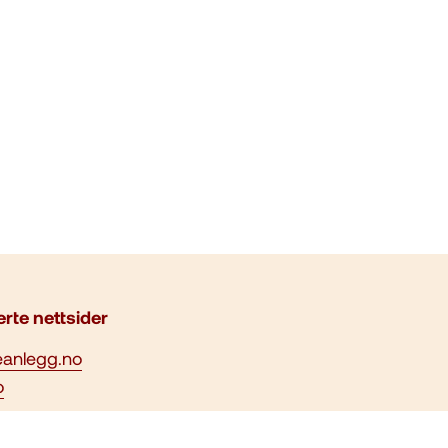
erte nettsider
eanlegg.no
o