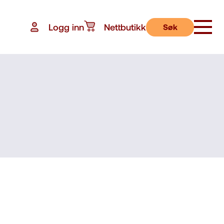
Logg inn
Nettbutikk
Søk