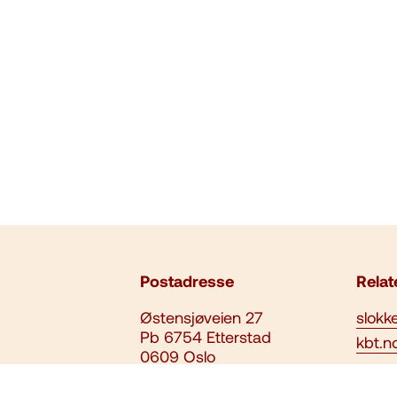
Postadresse
Relat
Østensjøveien 27
slokk
Pb 6754 Etterstad
kbt.n
0609 Oslo